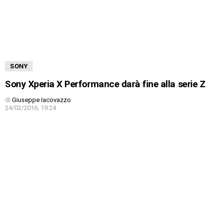
SONY
Sony Xperia X Performance darà fine alla serie Z
di
Giuseppe Iacovazzo
24/02/2016, 19:24