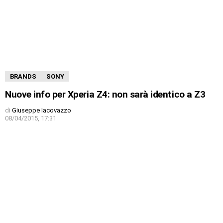
BRANDS
SONY
Nuove info per Xperia Z4: non sarà identico a Z3
di
Giuseppe Iacovazzo
08/04/2015, 17:31