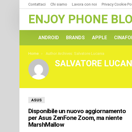
Contattaci
Chi siamo
Lavora con noi
Privacy Cookie Po
ENJOY PHONE BL
ANDROID
BRANDS
APPLE
CINAFO
You are here:
Home
Author Archives: Salvatore Lucania
SALVATORE LUCAN
ULTIMI
ASUS
ARTICOLI
Disponibile un nuovo aggiornamento
per Asus ZenFone Zoom, ma niente
MarshMallow