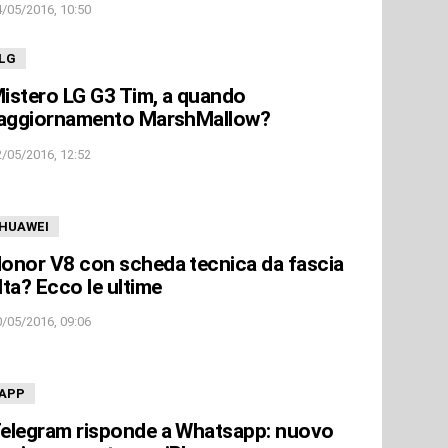
4/05/2016, 10:50
LG
istero LG G3 Tim, a quando
’aggiornamento MarshMallow?
2/05/2016, 12:52
HUAWEI
onor V8 con scheda tecnica da fascia
lta? Ecco le ultime
0/05/2016, 09:06
APP
elegram risponde a Whatsapp: nuovo