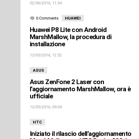
02/06/2016, 11:54
0 Comments
HUAWEI
Huawei P8 Lite con Android
MarshMallow, la procedura di
installazione
13/05/2016, 12:52
ASUS
Asus ZenFone 2 Laser con
l’aggiornamento MarshMallow, ora è
ufficiale
12/05/2016, 09:04
HTC
Iniziato il rilascio dell’aggiornamento