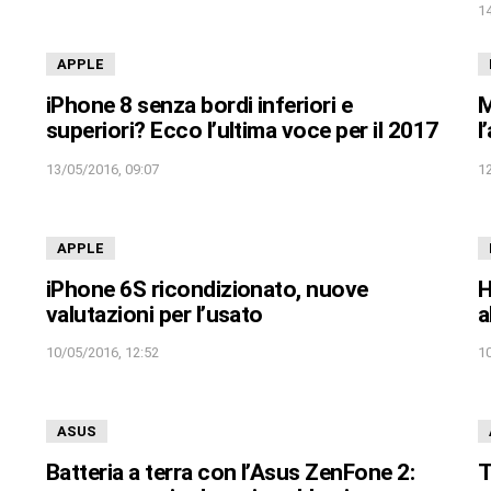
1
APPLE
iPhone 8 senza bordi inferiori e
M
superiori? Ecco l’ultima voce per il 2017
l
13/05/2016, 09:07
1
APPLE
iPhone 6S ricondizionato, nuove
H
valutazioni per l’usato
a
10/05/2016, 12:52
1
ASUS
Batteria a terra con l’Asus ZenFone 2:
T