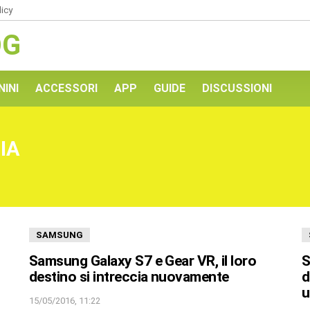
licy
OG
NINI
ACCESSORI
APP
GUIDE
DISCUSSIONI
IA
SAMSUNG
Samsung Galaxy S7 e Gear VR, il loro
S
destino si intreccia nuovamente
d
u
15/05/2016, 11:22