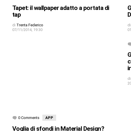
Tapet: il wallpaper adatto a portata di
G
tap
D
di
Trenta Federico
di
07/11/2014, 19:30
0
G
c
i
di
2
0 Comments
APP
Voglia di sfondi in Material Design?