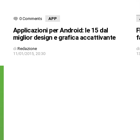
0 Comments
APP
Applicazioni per Android: le 15 dal
F
miglior design e grafica accattivante
f
di
Redazione
di
11/01/2015, 20:30
1