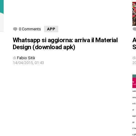
0 Comments
APP
Whatsapp si aggiorna: arriva il Material
A
Design (download apk)
S
di
Fabio Sità
di
14/04/2015, 01:43
2