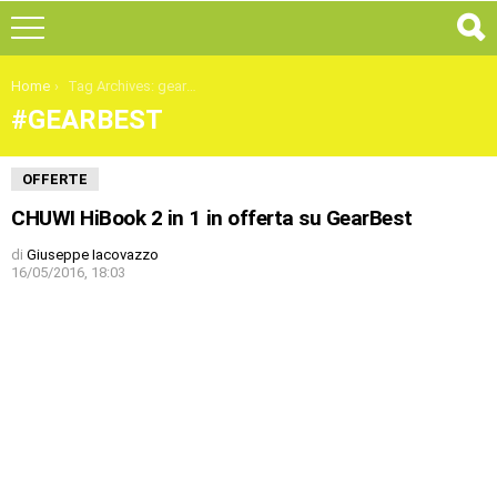
You are here:
Home
Tag Archives: gearbest
GEARBEST
ULTIMI
OFFERTE
ARTICOLI
CHUWI HiBook 2 in 1 in offerta su GearBest
di
Giuseppe Iacovazzo
16/05/2016, 18:03