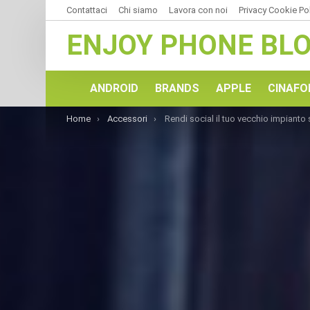
Contattaci
Chi siamo
Lavora con noi
Privacy Cookie Po
ENJOY PHONE BL
ANDROID
BRANDS
APPLE
CINAFO
You are here:
Home
Accessori
Rendi social il tuo vecchio impianto stereo con Moto S