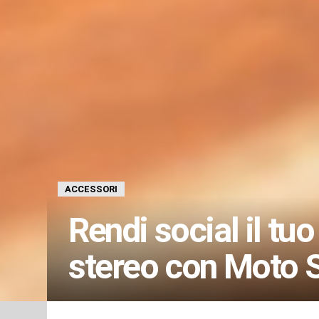
ACCESSORI
Rendi social il tu
stereo con Moto 