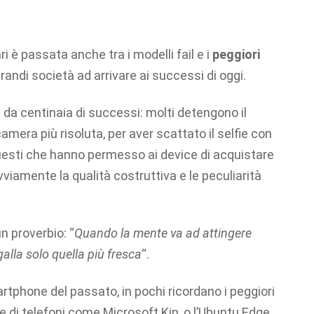
ri è passata anche tra i modelli fail e i
peggiori
randi società ad arrivare ai successi di oggi.
 da centinaia di successi: molti detengono il
ocamera più risoluta, per aver scattato il selfie con
uesti che hanno permesso ai device di acquistare
iamente la qualità costruttiva e le peculiarità
n proverbio: “
Quando la mente va ad attingere
galla solo quella più fresca
“.
phone del passato, in pochi ricordano i peggiori
 di telefoni come Microsoft Kin, o l’Ubuntu Edge.