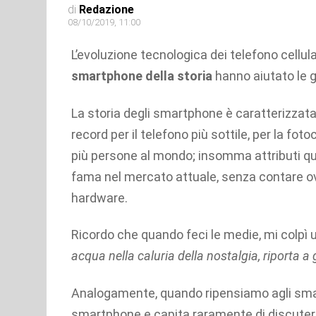
di
Redazione
08/10/2019, 11:00
L’evoluzione tecnologica dei telefono cellula
smartphone della storia
hanno aiutato le g
La storia degli smartphone è caratterizzata
record per il telefono più sottile, per la fot
più persone al mondo; insomma attributi q
fama nel mercato attuale, senza contare ovv
hardware.
Ricordo che quando feci le medie, mi colpì u
acqua nella caluria della nostalgia, riporta a 
Analogamente, quando ripensiamo agli smart
smartphone e capita raramente di discutere