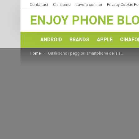
Contattaci
Chi siamo
Lavora con noi
Privacy Cookie Po
ENJOY PHONE BL
ANDROID
BRANDS
APPLE
CINAFO
You are here:
Home
Quali sono i peggiori smartphone della storia?