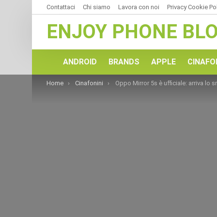
Contattaci
Chi siamo
Lavora con noi
Privacy Cookie Po
ENJOY PHONE BL
ANDROID
BRANDS
APPLE
CINAFO
You are here:
Home
Cinafonini
Oppo Mirror 5s è ufficiale: arriva lo smartphone a sp