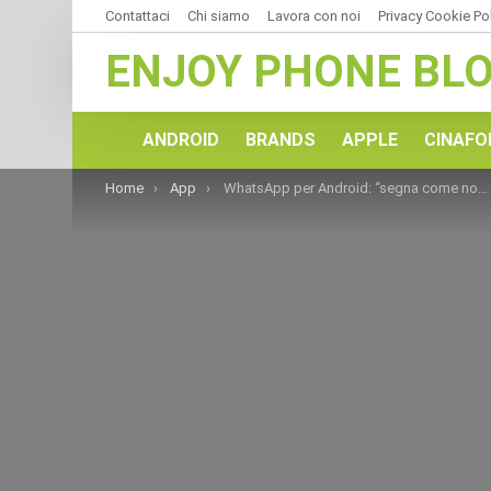
Contattaci
Chi siamo
Lavora con noi
Privacy Cookie Po
ENJOY PHONE BL
ANDROID
BRANDS
APPLE
CINAFO
You are here:
Home
App
WhatsApp per Android: “segna come non letto” e molto altro [DOWNLOAD]