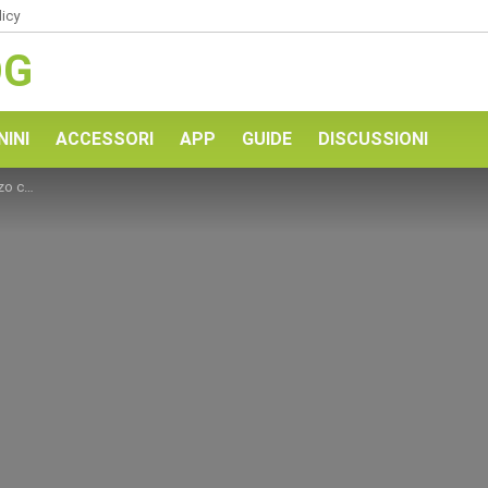
licy
OG
NINI
ACCESSORI
APP
GUIDE
DISCUSSIONI
a sedia