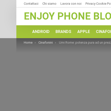
Contattaci
Chi siamo
Lavora con noi
Privacy Cookie Po
ENJOY PHONE BL
ANDROID
BRANDS
APPLE
CINAFO
You are here:
Home
Cinafonini
Umi Rome: potenza pura ad un prezzo che vi farà sobbalzare dall