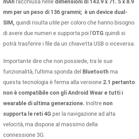
mAh
racchiusa nelle
dimensioni di 143.9 x 71. 5 x 8.9
mm per un peso di 136 grammi; è un device dual-
SIM,
quindi risulta utile per coloro che hanno bisogno
di avere due numeri e supporta poi l’
OTG
quindi si
potrà trasferire i file da un chiavetta USB o viceversa.
Importante dire che non possiede, tra le sue
funzionalità, l’ultima sponda del
Bluetooth
ma
questa tecnologia è ferma alla versione
2.1 pertanto
non è compatibile con gli Android Wear e tutti i
wearable di ultima generazione.
Inoltre
non
supporta le reti 4G
per la navigazione ad alta
velocità, ma dispone al massimo della
connessione 3G.