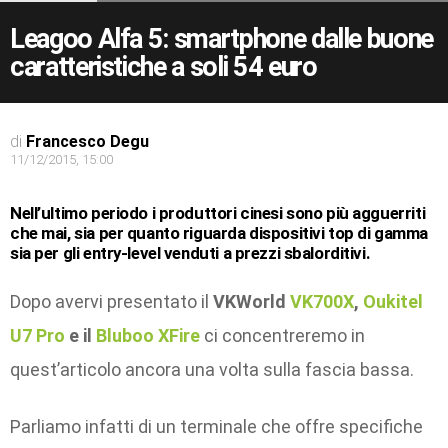
Leagoo Alfa 5: smartphone dalle buone
caratteristiche a soli 54 euro
di
Francesco Degu
11/12/2015, 15:00
Nell’ultimo periodo i produttori cinesi sono più agguerriti
che mai, sia per quanto riguarda dispositivi top di gamma
sia per gli entry-level venduti a prezzi sbalorditivi.
Dopo avervi presentato il
VKWorld
VK700X
,
Oukitel
U7
Pro
e il
Bluboo XFire
ci concentreremo in
quest’articolo ancora una volta sulla fascia bassa.
Parliamo infatti di un terminale che offre specifiche