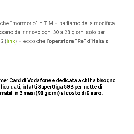
che “mormorio” in TIM – parliamo della modifica
ssano dal rinnovo ogni 30 a 28 giorni solo per
S (
link
) – ecco che
l’operatore “Re” d’Italia si
mmer Card di Vodafone e dedicata a chi ha bisogno
ffico dati; infatti SuperGiga 5GB permette di
abili in 3 mesi (90 giorni) al costo di 9 euro.