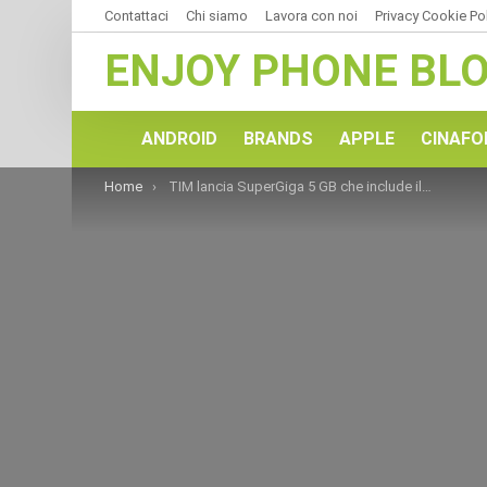
Contattaci
Chi siamo
Lavora con noi
Privacy Cookie Po
ENJOY PHONE BL
ANDROID
BRANDS
APPLE
CINAFO
You are here:
Home
TIM lancia SuperGiga 5 GB che include il pacchetto TIM Entertainment per 3 mesi