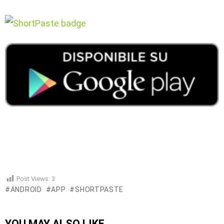
Post Views:
3
ANDROID
APP
SHORTPASTE
YOU MAY ALSO LIKE