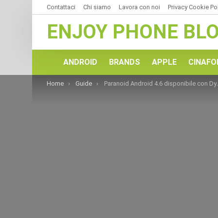
Contattaci
Chi siamo
Lavora con noi
Privacy Cookie Po
ENJOY PHONE BL
ANDROID
BRANDS
APPLE
CINAFO
You are here:
Home
Guide
Paranoid Android 4.6 disponibile con Dynamic System Bars [Guida]