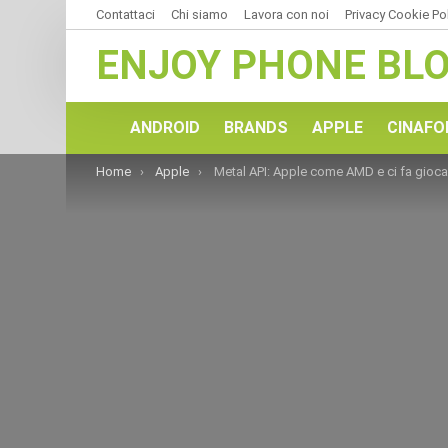
Contattaci
Chi siamo
Lavora con noi
Privacy Cookie Po
ENJOY PHONE BL
ANDROID
BRANDS
APPLE
CINAFO
You are here:
Home
Apple
Metal API: Apple come AMD e ci fa giocare al massimo!