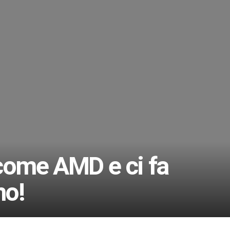
come AMD e ci fa
mo!