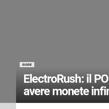
GUIDE
ElectroRush: il P
avere monete infi