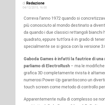
di
Redazione
04/12/2015, 16:00
Correva l’anno 1972 quando si concretizzava 
più conosciuto al mondo destinato a diven
da quando i due classici rettangoli bianch
quadrato, eppure tutt’ora è in grado di tener
specialmente se si gioca con la versione 3.
Gaboda Games è infatti la fautrice di una r
parliamo di ElectroRush
– ma le modifiche n
grafica 3D completamente rivista è altamente
numerosi Power-Up garantiscono un divertim
touch screen come metodo di controllo per 
Apparentemente nulla di complesso se non f