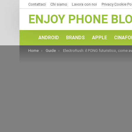
Contattaci
Chi siamo
Lavora con noi
Privacy Cookie Po
ENJOY PHONE BL
ANDROID
BRANDS
APPLE
CINAFO
You are here:
Home
Guide
ElectroRush: il PONG futuristico, come avere monete infinite – Trucch