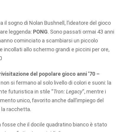
il sogno di Nolan Bushnell, l’ideatore del gioco
tare leggenda:
PONG
. Sono passati ormai 43 anni
i hanno cominciato a scambiarsi un piccolo
e incollati allo schermo grandi e piccini per ore,
0
ivisitazione del popolare gioco anni ’70 –
on si fermano al solo livello di colori e suoni: la
 futuristica in stile “
Tron: Legacy
“, mentre i
ento unico, favorito anche dall’impiego del
la racchetta.
osse che il docile quadratino bianco è stato