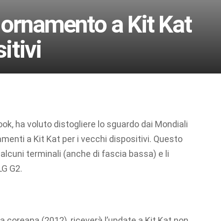
iornamento a Kit Kat
itivi
ook, ha voluto distogliere lo sguardo dai Mondiali
enti a Kit Kat per i vecchi dispositivi. Questo
cuni terminali (anche di fascia bassa) e li
LG G2.
a coreana (2012), riceverà l’update a Kit Kat non