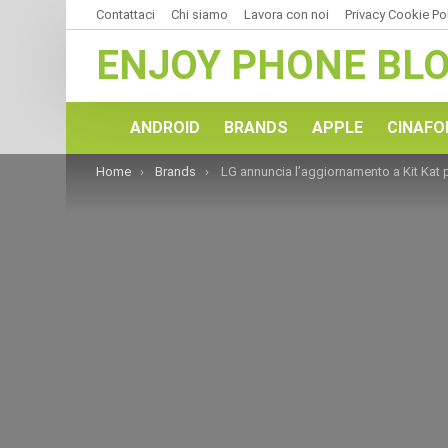
Contattaci
Chi siamo
Lavora con noi
Privacy Cookie Po
ENJOY PHONE BL
ANDROID
BRANDS
APPLE
CINAFO
You are here:
Home
Brands
LG annuncia l’aggiornamento a Kit Kat per i vecchi dispositiv