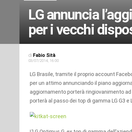
LG annuncia l’agg
per i vecchi dispos
di
Fabio Sità
03/07/2014, 16:00
LG Brasile, tramite il proprio account Faceb
per un attimo annunciando il piano aggiornam
aggiornamento porterà ringiovanimento ad al
porterà al passo dei top di gamma LG G3 e 
L’LG Optimus G, ex top di gamma dell’aziend