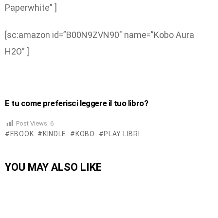
Paperwhite” ]
[sc:amazon id=”B00N9ZVN90″ name=”Kobo Aura
H2O” ]
E tu come preferisci leggere il tuo libro?
Post Views:
6
EBOOK
KINDLE
KOBO
PLAY LIBRI
YOU MAY ALSO LIKE