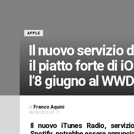
APPLE
Il nuovo servizio 
il piatto forte di 
l’8 giugno al WW
di
Franco Aquini
06/03/2015, 07:17
Il nuovo iTunes Radio, servizi
Spotify, potrebbe essere annunci