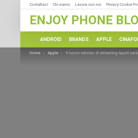
Contattaci
Chi siamo
Lavora con noi
Privacy Cookie Po
ENJOY PHONE BL
ANDROID
BRANDS
APPLE
CINAFO
You are here:
Home
Apple
Il nuovo servizio di streaming Apple sarà il piatto forte di iOS9 e verrà presentato l’8 giugno al WWDC