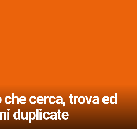
p che cerca, trova ed
ni duplicate