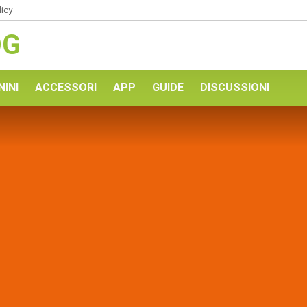
licy
OG
NINI
ACCESSORI
APP
GUIDE
DISCUSSIONI