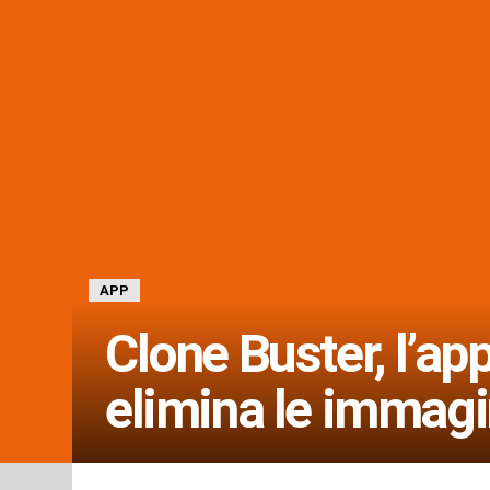
APP
Clone Buster, l’ap
elimina le immagi