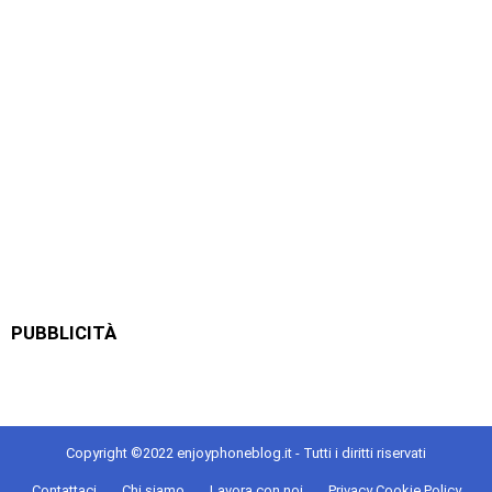
PUBBLICITÀ
Copyright ©2022 enjoyphoneblog.it - Tutti i diritti riservati
Contattaci
Chi siamo
Lavora con noi
Privacy Cookie Policy