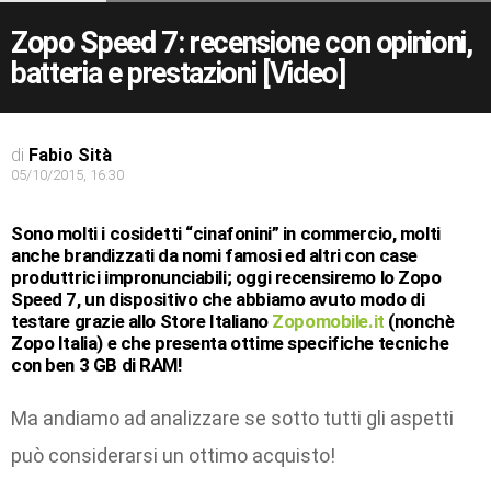
Zopo Speed 7: recensione con opinioni,
batteria e prestazioni [Video]
di
Fabio Sità
05/10/2015, 16:30
Sono molti i cosidetti “cinafonini” in commercio, molti
anche brandizzati da nomi famosi ed altri con case
produttrici impronunciabili; oggi recensiremo lo Zopo
Speed 7, un dispositivo che abbiamo avuto modo di
testare grazie allo Store Italiano
Zopomobile.it
(nonchè
Zopo Italia) e che presenta ottime specifiche tecniche
con ben 3 GB di RAM!
Ma andiamo ad analizzare se sotto tutti gli aspetti
può considerarsi un ottimo acquisto!