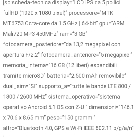
[sc:scheda-tecnica display=”LCD IPS da 5 pollici
fullHD (1920 x 1080 pixel)” processore=”MTK
MT6753 Octa-core da 1.5 GHz | 64-bit” gpu=”ARM
Mali720 MP3 450MHz” ram=”3 GB”
fotocamera_posteriore=”da 13,2 megapixel con
apertura F/2.2″ fotocamera_anteriore=”5 megapixel”
memoria_interna=”16 GB (12 liberi) espandibili
tramite microSD” batteria=”2.500 mAh removibile”
dual_sim=”SI” supporto_a=”tutte le bande LTE 800 /
1800 / 2600 MHz” sistema_operativo=”sistema
operativo Android 5.1 OS con Z-UI” dimensioni=”146.1
x 70.6 x 8.65 mm” peso=”150 grammi”
altro=”Bluetooth 4.0, GPS e Wi-Fi IEEE 802.11 b/g/a/n”