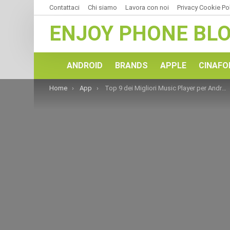
Contattaci
Chi siamo
Lavora con noi
Privacy Cookie Po
ENJOY PHONE BL
ANDROID
BRANDS
APPLE
CINAFO
You are here:
Home
App
Top 9 dei Migliori Music Player per Android