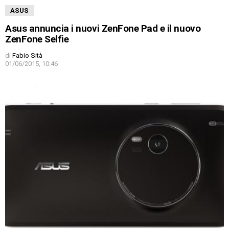
ASUS
Asus annuncia i nuovi ZenFone Pad e il nuovo
ZenFone Selfie
di
Fabio Sità
01/06/2015, 10:46