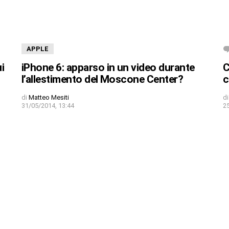
APPLE
i
iPhone 6: apparso in un video durante
C
l’allestimento del Moscone Center?
c
di
Matteo Mesiti
di
31/05/2014, 13:44
2