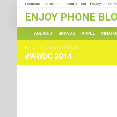
Contattaci
Chi siamo
Lavora con noi
Privacy Cookie Po
ENJOY PHONE BL
ANDROID
BRANDS
APPLE
CINAFO
You are here:
Home
Tag Archives: WWDC 2014
WWDC 2014
ULTIMI
ARTICOLI