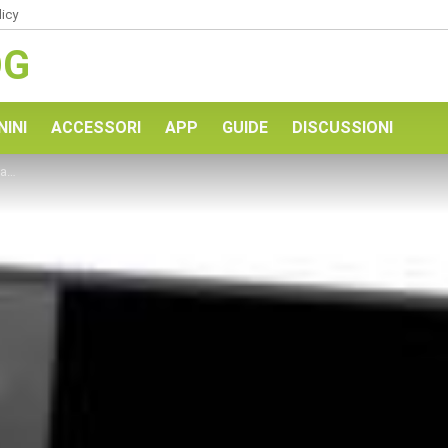
licy
OG
NINI
ACCESSORI
APP
GUIDE
DISCUSSIONI
3?