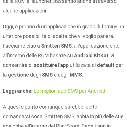
dalle ROM ai launcher, passando anche attraverso
alcune applicazioni.
Oggi, è proprio di un’applicazione in grado di fornirvi un
ulteriore possibilità di scelta che vi voglio parlare.
Facciamo ciao a
Smitten SMS
, un’applicazione che,
all’interno delle ROM basate su
Android KitKat
, vi
consentirà di
sostituire
l’
app
utilizzata di
default
per
la
gestione
degli
SMS
e degli
MMS
.
Leggi anche:
Le migliori app SMS per Android
A questo punto comunque sarebbe lecito
domandarsi cosa, Smitten SMS, abbia in più delle sue
analoghe all’interno del Play Store. Bene, l’app in