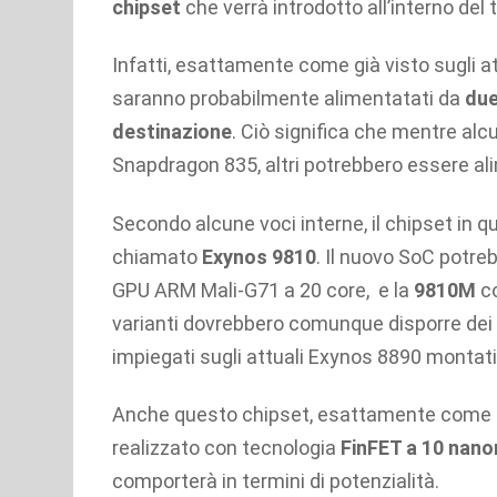
chipset
che verrà introdotto all’interno del
Infatti, esattamente come già visto sugli at
saranno probabilmente alimentatati da
due
destinazione
. Ciò significa che mentre alc
Snapdragon 835, altri potrebbero essere a
Secondo alcune voci interne, il chipset in q
chiamato
Exynos 9810
. Il nuovo SoC potreb
GPU ARM Mali-G71 a 20 core, e la
9810M
co
varianti dovrebbero comunque disporre dei
impiegati sugli attuali Exynos 8890 montati
Anche questo chipset, esattamente come 
realizzato con tecnologia
FinFET a 10 nano
comporterà in termini di potenzialità.