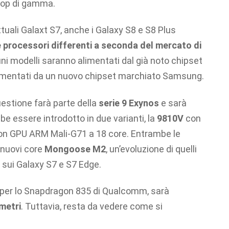
 top di gamma.
tuali Galaxt S7, anche i Galaxy S8 e S8 Plus
 processori differenti a seconda del mercato di
uni modelli saranno alimentati dal già noto chipset
limentati da un nuovo chipset marchiato Samsung.
uestione farà parte della
serie 9 Exynos
e sarà
be essere introdotto in due varianti, la
9810V
con
n GPU ARM Mali-G71 a 18 core. Entrambe le
 nuovi core
Mongoose M2
, un’evoluzione di quelli
 sui Galaxy S7 e S7 Edge.
per lo Snapdragon 835 di Qualcomm, sarà
metri
. Tuttavia, resta da vedere come si