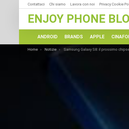
Contattaci
Chi siamo
Lavora con noi
Privacy Cookie Po
ENJOY PHONE BL
ANDROID
BRANDS
APPLE
CINAFO
You are here:
Home
Notizie
Samsung Galaxy S8: il prossimo chipset si chiamerà Exynos 9810. Ecco le specific