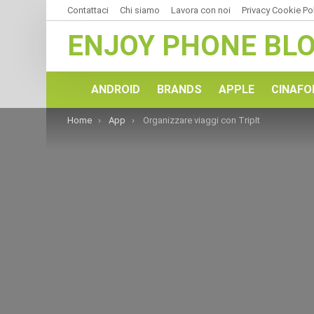
Contattaci
Chi siamo
Lavora con noi
Privacy Cookie Po
ENJOY PHONE BL
ANDROID
BRANDS
APPLE
CINAFO
You are here:
Home
App
Organizzare viaggi con TripIt