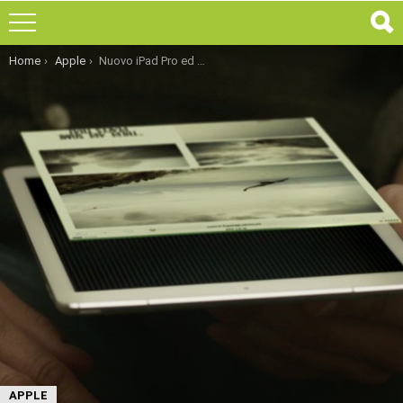
You are here:
Home
Apple
Nuovo iPad Pro ed iPhone SE ufficialmente presentati
APPLE