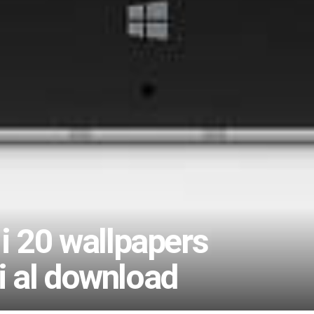
i 20 wallpapers
li al download