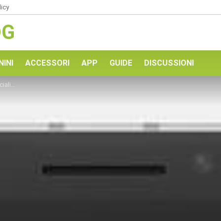
licy
OG
NINI
ACCESSORI
APP
GUIDE
DISCUSSIONI
ownload