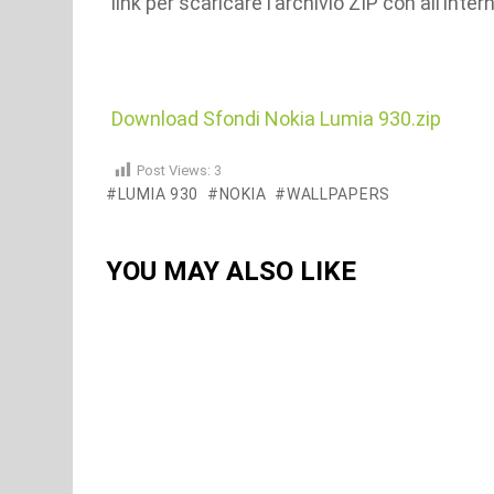
link per scaricare l’archivio ZIP con all’inter
Download Sfondi Nokia Lumia 930.zip
Post Views:
3
LUMIA 930
NOKIA
WALLPAPERS
YOU MAY ALSO LIKE