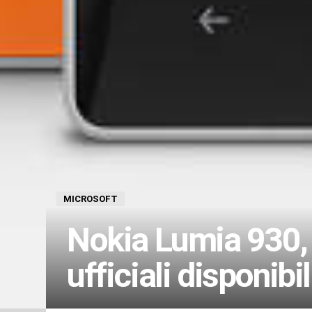
MICROSOFT
Nokia Lumia 930, 
ufficiali disponibi