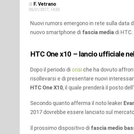
di
F. Vetrano
05/01/2017, 14:30
Nuovi rumors emergono in rete sulla data di
nuovo smartphone di
fascia media
di HTC.
HTC One x10 – lancio ufficiale ne
Dopo il periodo di
crisi
che ha dovuto affront
risollevarsi e di presentare nuovi interessant
HTC One X10
, il quale prenderà il posto del
Secondo quanto afferma il noto leaker
Eva
2017 dovrebbe essere lanciato sul mercat
Il prossimo dispositivo di
fascia medio bas