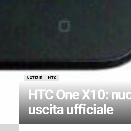
NOTIZIE
HTC
HTC One X10: nuov
uscita ufficiale