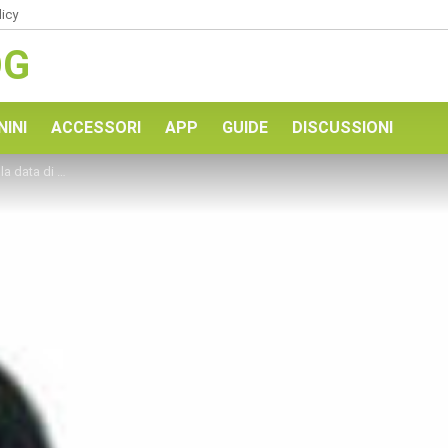
licy
OG
NINI
ACCESSORI
APP
GUIDE
DISCUSSIONI
cita ufficiale