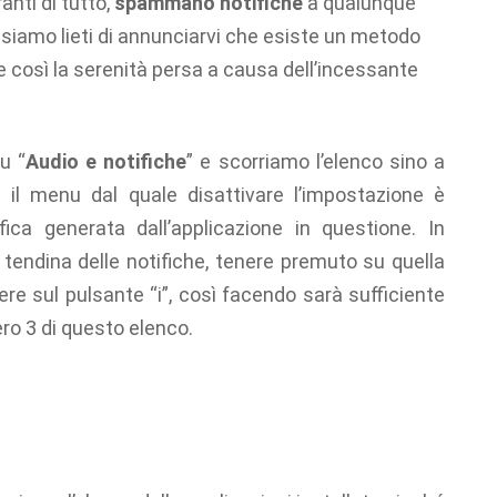
anti di tutto,
spammano notifiche
a qualunque
he siamo lieti di annunciarvi che esiste un metodo
re così la serenità persa a causa dell’incessante
u “
Audio e notifiche
” e scorriamo l’elenco sino a
:
il menu dal quale disattivare l’impostazione è
fica generata dall’applicazione in questione. In
 tendina delle notifiche, tenere premuto su quella
re sul pulsante “i”, così facendo sarà sufficiente
ro 3 di questo elenco.