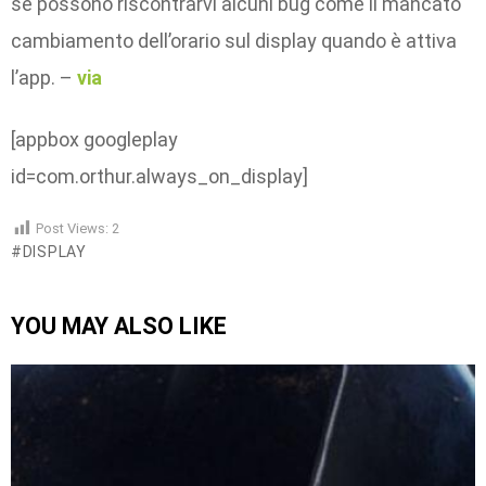
se possono riscontrarvi alcuni bug come il mancato
cambiamento dell’orario sul display quando è attiva
l’app. –
via
[appbox googleplay
id=com.orthur.always_on_display]
Post Views:
2
DISPLAY
YOU MAY ALSO LIKE