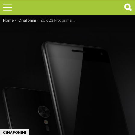
You are here:
Home
Cinafonini
ZUK Z2 Pro: prima immagine teaser e specifiche tecniche
CINAFONINI