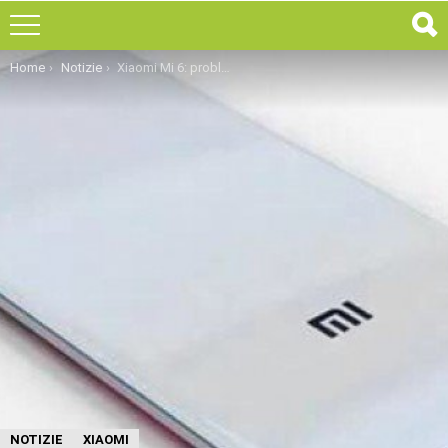
You are here:
Home
Notizie
Xiaomi Mi 6: problemi di fornitura con Qualcomm. Niente più Snapdragon 835?
NOTIZIE
XIAOMI