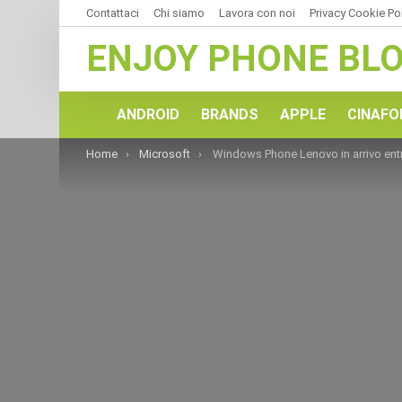
Contattaci
Chi siamo
Lavora con noi
Privacy Cookie Po
ENJOY PHONE BL
ANDROID
BRANDS
APPLE
CINAFO
You are here:
Home
Microsoft
Windows Phone Lenovo in arrivo entro l’anno. Xiaomi in 