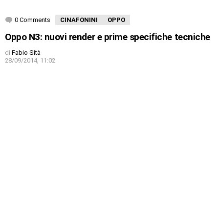
0 Comments
CINAFONINI
OPPO
Oppo N3: nuovi render e prime specifiche tecniche
di
Fabio Sità
28/09/2014, 11:02