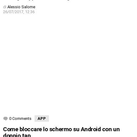
di
Alessio Salome
26/07/2017, 12:36
0 Comments
APP
Come bloccare lo schermo su Android con un
doppio tap