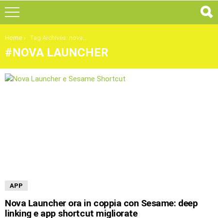
You are here:
Home
Tag Archives: nova launcher
NOVA LAUNCHER
ULTIMI
ARTICOLI
APP
Nova Launcher ora in coppia con Sesame: deep
linking e app shortcut migliorate