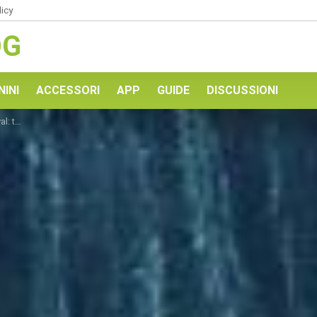
licy
OG
NINI
ACCESSORI
APP
GUIDE
DISCUSSIONI
e Doogee