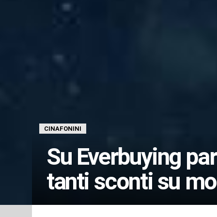
CINAFONINI
Su Everbuying part
tanti sconti su m