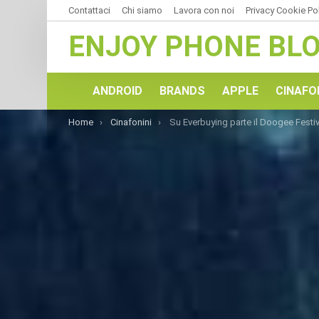
Contattaci
Chi siamo
Lavora con noi
Privacy Cookie Po
ENJOY PHONE BL
ANDROID
BRANDS
APPLE
CINAFO
You are here:
Home
Cinafonini
Su Everbuying parte il Doogee Festival: tanti sconti su molti smartphon