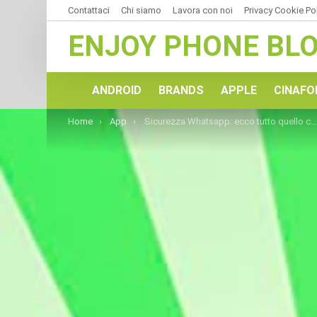
Contattaci
Chi siamo
Lavora con noi
Privacy Cookie Po
ENJOY PHONE BL
ANDROID
BRANDS
APPLE
CINAFO
You are here:
Home
App
Sicurezza Whatsapp: ecco tutto quello che c’è da sapere