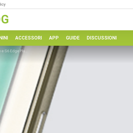
licy
OG
NINI
ACCESSORI
APP
GUIDE
DISCUSSIONI
i per l’aggiornamento MarshMallow