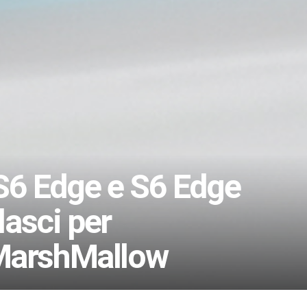
6 Edge e S6 Edge
lasci per
 MarshMallow