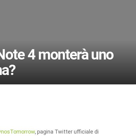
ote 4 monterà uno
na?
ynosTomorrow
, pagina Twitter ufficiale di