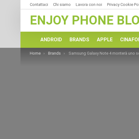
Contattaci
Chi siamo
Lavora con noi
Privacy Cookie Po
ENJOY PHONE BL
ANDROID
BRANDS
APPLE
CINAFO
You are here:
Home
Brands
Samsung Galaxy Note 4 monterà uno scanner della retina