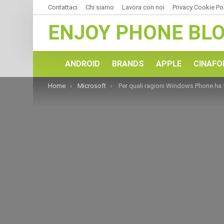
Contattaci
Chi siamo
Lavora con noi
Privacy Cookie Po
ENJOY PHONE BL
ANDROID
BRANDS
APPLE
CINAFO
You are here:
Home
Microsoft
Per quali ragioni Windows Phone ha fallito? Aspettando Win