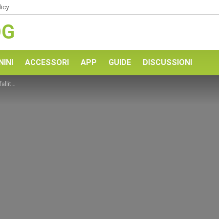
licy
OG
NINI
ACCESSORI
APP
GUIDE
DISCUSSIONI
dows 10