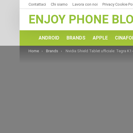
Contattaci
Chi siamo
Lavora con noi
Privacy Cookie Po
ENJOY PHONE BL
ANDROID
BRANDS
APPLE
CINAFO
You are here:
Home
Brands
Nvidia Shield Tablet ufficiale: Tegra K1 display da 8″ fullHD da Agos