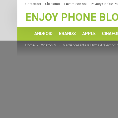
Contattaci
Chi siamo
Lavora con noi
Privacy Cookie Po
ENJOY PHONE BL
ANDROID
BRANDS
APPLE
CINAFO
You are here:
Home
Cinafonini
Meizu presenta la Flyme 4.0, ecco tutte le no