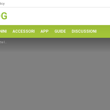
licy
OG
NINI
ACCESSORI
APP
GUIDE
DISCUSSIONI
vità