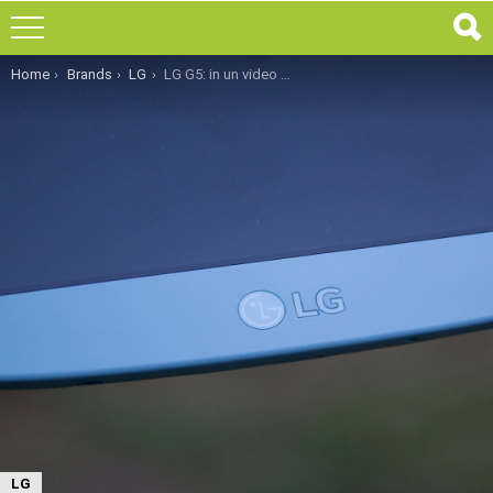
You are here:
Home
Brands
LG
LG G5: in un video un probabile concept del nuovo flagship killer
LG