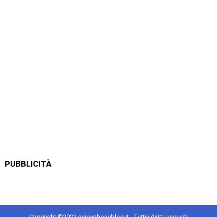
PUBBLICITÀ
Copyright ©2022 enjoyphoneblog.it - Tutti i diritti riservati