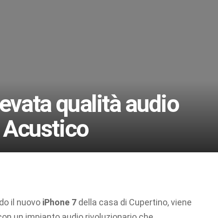
evata qualità audio
o Acustico
rdo il nuovo
iPhone 7
della casa di Cupertino, viene
con un impianto audio rivoluzionario che