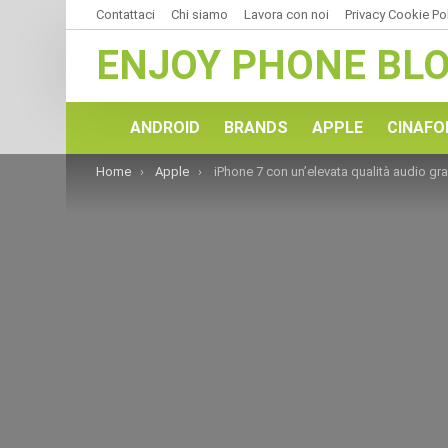
Contattaci
Chi siamo
Lavora con noi
Privacy Cookie Po
ENJOY PHONE BL
ANDROID
BRANDS
APPLE
CINAFO
You are here:
Home
Apple
iPhone 7 con un’elevata qualità audio grazie al Labirinto Acustico