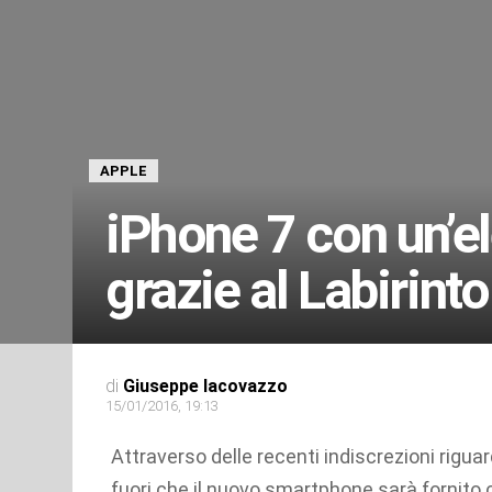
APPLE
iPhone 7 con un’el
grazie al Labirint
di
Giuseppe Iacovazzo
15/01/2016, 19:13
Attraverso delle recenti indiscrezioni rigua
fuori che il nuovo smartphone sarà fornito 