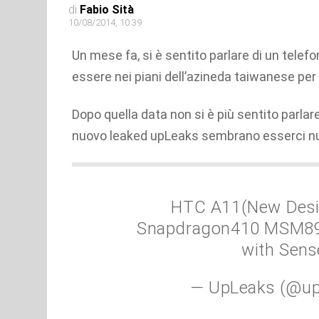
di
Fabio Sità
10/08/2014, 10:39
Un mese fa, si è sentito parlare di un tele
essere nei piani dell’azineda taiwanese per
Dopo quella data non si è più sentito parlar
nuovo leaked upLeaks sembrano esserci nuo
HTC A11(New Desir
Snapdragon410 MSM891
with Sense
— UpLeaks (@up