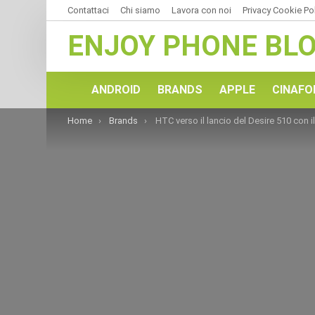
Contattaci
Chi siamo
Lavora con noi
Privacy Cookie Po
ENJOY PHONE BL
ANDROID
BRANDS
APPLE
CINAFO
You are here:
Home
Brands
HTC verso il lancio del Desire 510 con il primo Chip 64 bit Snapdragon