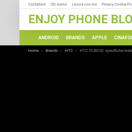
Contattaci
Chi siamo
Lavora con noi
Privacy Cookie Po
ENJOY PHONE BL
ANDROID
BRANDS
APPLE
CINAFO
You are here:
Home
Brands
HTC
HTC 10 (M10): specifiche rivelate via Tw