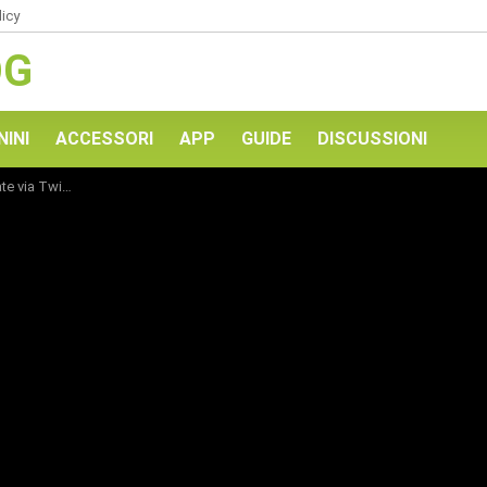
licy
OG
NINI
ACCESSORI
APP
GUIDE
DISCUSSIONI
itter [RUMOR]